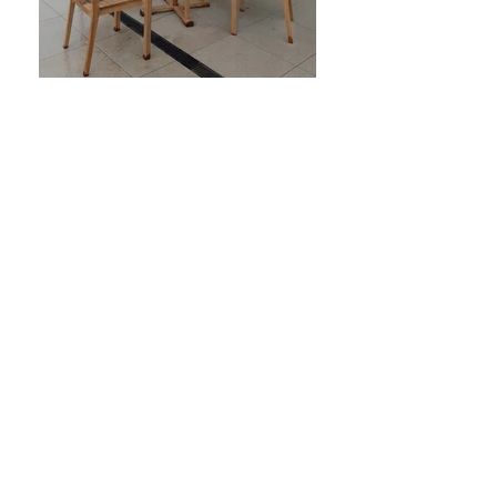
OUA SAN FRANCESCO
CLASSROOM ANNEX
OU in Arezzo, oltre al Rooney
Family Center, offre agli
studenti un altro prestigioso
spazio denominato OUA San
Francesco Classroom Annex,
che permette di realizzare
nel corso
dell'anno numerose
lezioni e attività didattiche.