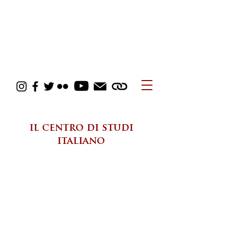
il centro di studi
italiano
la nascita
Il centro di studi italiano
della University of Oklahoma (OU in
Arezzo) nasce nel 2007 come
programma estivo di studio
all’estero della durata di 4